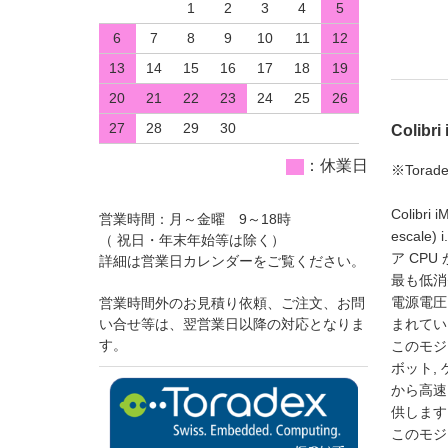
1
2
3
4
5
6
7
8
9
10
11
12
13
14
15
16
17
18
19
20
21
22
23
24
25
26
27
28
29
30
Colibri
：休業日
※Tor
Colib
営業時間：月～金曜 9～18時
escale
（ 祝日・年末年始等は除く）
ア CPU
詳細は営業日カレンダーをご覧ください。
最も低消
電源電圧を
営業時間外のお見積り依頼、ご注文、お問
い合せ等は、翌営業日以降の対応となりま
まれてい
す。
このモジ
ボット, 
から高速
供します
このモジ