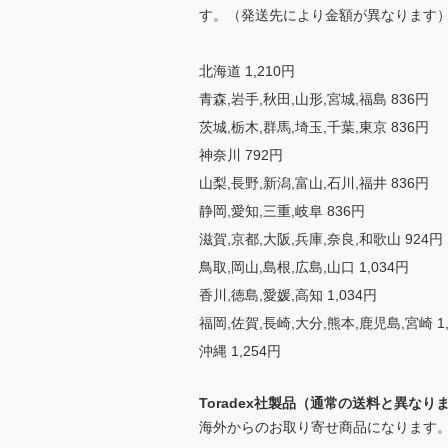
す。（発送先により金額が異なります
北海道 1,210円
青森,岩手,秋田,山形,宮城,福島 836円
茨城,栃木,群馬,埼玉,千葉,東京 836円
神奈川 792円
山梨,長野,新潟,富山,石川,福井 836円
静岡,愛知,三重,岐阜 836円
滋賀,京都,大阪,兵庫,奈良,和歌山 924円
鳥取,岡山,島根,広島,山口 1,034円
香川,徳島,愛媛,高知 1,034円
福岡,佐賀,長崎,大分,熊本,鹿児島,宮崎 1,
沖縄 1,254円
Toradex社製品（通常の送料と異なり
海外からのお取り寄せ商品になります