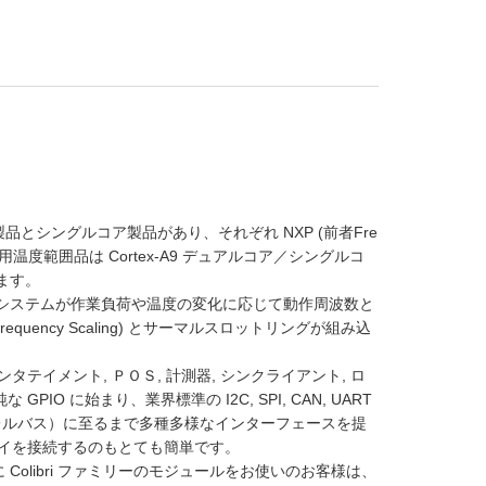
。
コア製品とシングルコア製品があり、それぞれ NXP (前者Fre
います。民生用温度範囲品は Cortex-A9 デュアルコア／シングルコ
します。
には、システムが作業負荷や温度の変化に応じて動作周波数と
requency Scaling) とサーマルスロットリングが組み込
ンタテイメント, ＰＯＳ, 計測器, シンクライアント, ロ
 に始まり、業界標準の I2C, SPI, CAN, UART
ス（パラレルバス）に至るまで多種多様なインターフェースを提
レイを接続するのもとても簡単です。
 Colibri ファミリーのモジュールをお使いのお客様は、