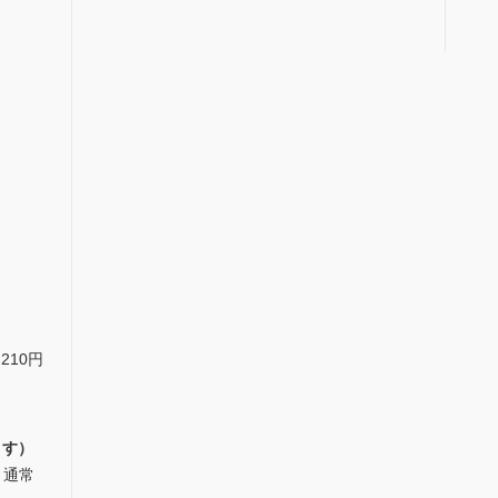
）
210円
ます）
。通常