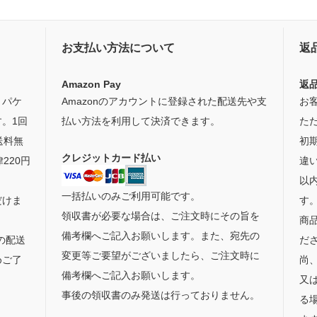
お支払い方法について
返
Amazon Pay
返
うパケ
Amazonのアカウントに登録された配送先や支
お
。1回
払い方法を利用して決済できます。
た
送料無
初
クレジットカード払い
220円
違
以
一括払いのみご利用可能です。
だけま
す
領収書が必要な場合は、ご注文時にその旨を
商
備考欄へご記入お願いします。また、宛先の
の配送
だ
変更等ご要望がございましたら、ご注文時に
めご了
尚
備考欄へご記入お願いします。
又
事後の領収書のみ発送は行っておりません。
る