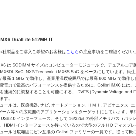
 iMX6 DualLite 512MB IT
adex社製品をご購入ご希望のお客様は
こちら
の注意事項をご確認ください
ri iMX6 は SODIMM サイズのコンピューターモジュールで、デュアル
) i.MX6DL SoC, NXP/Freescale i.MX6S SoC をベースにして
 が最高 1 GHz で動作し、産業用温度範囲品では最高 800 MHz で動作
費電力で最高のパフォーマンスを提供するために、Colibri iMX6 
連続的に調整することを可能にする、 DVFS (Dynamic Voltage and F
ます。
ュールは、医療機器, ナビ, オートメーション, ＨＭＩ, アビオニクス, エ
ゲーム等々の広範囲のアプリケーションをターゲットにしています。単純な GPIO
 USB2.0 インターフェース、そして 16/32bit の外部メモリバ
。HDMI インターフェースを持っているので大型のフルＨＤディスプ
ュールは広範囲にピン互換の Colibri ファミリーの一員です。従って既に