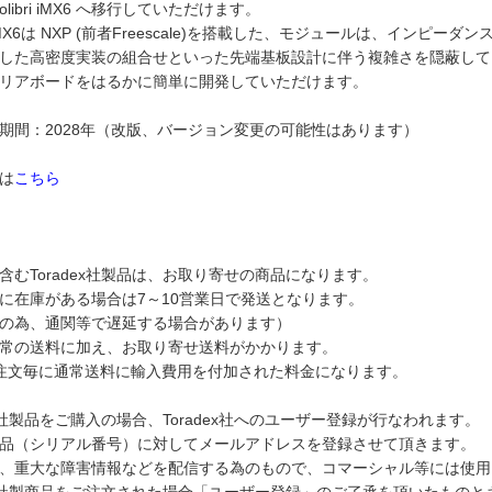
olibri iMX6 へ移行していただけます。
ri iMX6は NXP (前者Freescale)を搭載した、モジュールは、
した高密度実装の組合せといった先端基板設計に伴う複雑さを隠蔽して
リアボードをはるかに簡単に開発していただけます。
期間：2028年（改版、バージョン変更の可能性はあります）
は
こちら
含むToradex社製品は、お取り寄せの商品になります。
に在庫がある場合は7～10営業日で発送となります。
の為、通関等で遅延する場合があります）
常の送料に加え、お取り寄せ送料がかかります。
注文毎に通常送料に輸入費用を付加された料金になります。
dex社製品をご購入の場合、Toradex社へのユーザー登録が行なわれます。
品（シリアル番号）に対してメールアドレスを登録させて頂きます。
、重大な障害情報などを配信する為のもので、コマーシャル等には使用