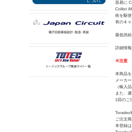
容易に C
Colib
術を駆使
有のキャ
最低供給
詳細情報
※注意
本商品を
メーカー
（輸入品
また、通
1回のご
Tora
ご注文商
本登録は