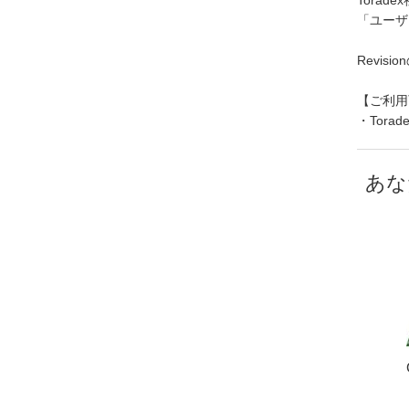
Tora
「ユーザ
Revi
【ご利用
・Tor
あな