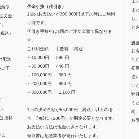
ま
代金引換（代引き）
宅急便
ま
1回のお支払いが300,000円以下の時にご利用
注文金
し
可能です。
す。
と
代引き手数料は1回のご注文金額で異なりま
（税込）
す。
返
ご利用金額 手数料 （税込）
お
～10,000円 396 円
の配送
た
～30,000円 440 円
めご了
初
～100,000円 660 円
違
～200,000円 990 円
い
～300,000円 1,100 円
弊
運
く
ん）
1回の決済金額が55,000円（税込）以上の場
尚
合は送料
合、印紙代（200円）が別途必要となります。
お
お支払い方法は現金のみとなります。
りま
領収書は配送業者が発行いたします。