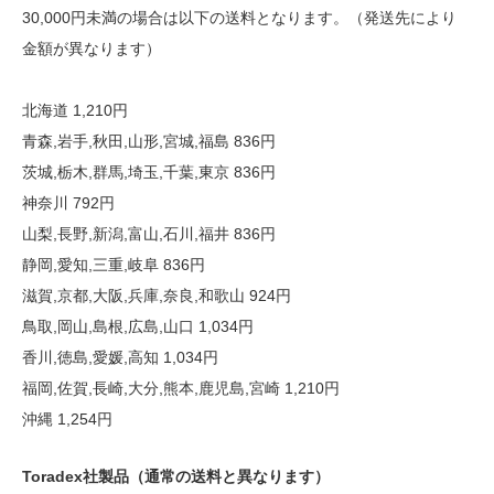
30,000円未満の場合は以下の送料となります。（発送先により
金額が異なります）
北海道 1,210円
青森,岩手,秋田,山形,宮城,福島 836円
茨城,栃木,群馬,埼玉,千葉,東京 836円
神奈川 792円
山梨,長野,新潟,富山,石川,福井 836円
静岡,愛知,三重,岐阜 836円
滋賀,京都,大阪,兵庫,奈良,和歌山 924円
鳥取,岡山,島根,広島,山口 1,034円
香川,徳島,愛媛,高知 1,034円
福岡,佐賀,長崎,大分,熊本,鹿児島,宮崎 1,210円
沖縄 1,254円
Toradex社製品（通常の送料と異なります）