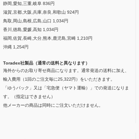
静岡,愛知,三重,岐阜 836円
滋賀,京都,大阪,兵庫,奈良,和歌山 924円
鳥取,岡山,島根,広島,山口 1,034円
香川,徳島,愛媛,高知 1,034円
福岡,佐賀,長崎,大分,熊本,鹿児島,宮崎 1,210円
沖縄 1,254円
Toradex社製品（通常の送料と異なります）
海外からのお取り寄せ商品になります。通常発送の送料に加え、
輸入費用（1回のご注文毎に25,322円）をいただきます。
「ゆうパック」又は「宅急便（ヤマト運輸）」での発送になりま
す。（指定はできません）
他メーカーの商品は同時にご注文いただけません。