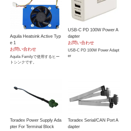
USB-C PD 100W Power A
Aquila Heatsink Active Typ
dapter
e 1
お問い合わせ
お問い合わせ
USB-C PD 100W Power Adapt
er
Aquila Familyで使用するヒー
トシンクです。
Toradex Power Supply Ada
Toradex Serial/CAN Port A
pter For Terminal Block
dapter