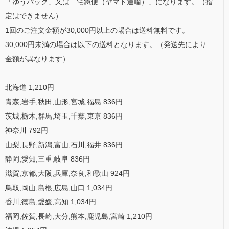
「ゆうパック」又は「宅急便（ヤマト運輸）」になります。（指
定はできません）
1回のご注文金額が30,000円以上の場合は送料無料です。
30,000円未満の場合は以下の送料となります。（発送先により
金額が異なります）
北海道 1,210円
青森,岩手,秋田,山形,宮城,福島 836円
茨城,栃木,群馬,埼玉,千葉,東京 836円
神奈川 792円
山梨,長野,新潟,富山,石川,福井 836円
静岡,愛知,三重,岐阜 836円
滋賀,京都,大阪,兵庫,奈良,和歌山 924円
鳥取,岡山,島根,広島,山口 1,034円
香川,徳島,愛媛,高知 1,034円
福岡,佐賀,長崎,大分,熊本,鹿児島,宮崎 1,210円